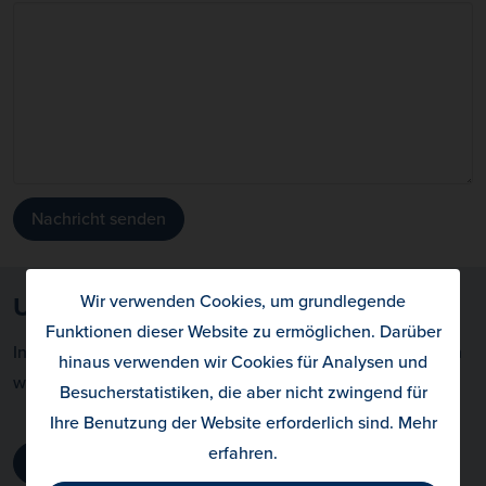
Nachricht senden
Wir verwenden Cookies, um grundlegende
Unsere FAQ helfen gerne weiter
Funktionen dieser Website zu ermöglichen. Darüber
In unseren
FAQ / Frequently Asked Questions
beantworten
hinaus verwenden wir Cookies für Analysen und
wir die häufigsten Fragen unserer Kund:innen.
Besucherstatistiken, die aber nicht zwingend für
Ihre Benutzung der Website erforderlich sind.
Mehr
erfahren
.
Zu den FAQ