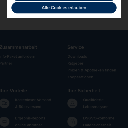
Alle Cookies erlauben
Zusammenarbeit
Service
Info-Paket anfordern
Downloads
Partner
Ratgeber
Praxen & Apotheken finden
Kooperationen
Ihre Vorteile
Ihre Sicherheit
Kostenloser Versand
Qualifizierte
& Rückversand
Laboranalysen
Ergebnis-Reports
DSGVO-konforme
online abrufbar
Datensicherheit