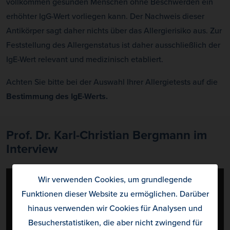
vollkommen gesunden Menschen ohne Beschwerden ein
erhöhter IgG-Wert vorliegen kann. Der Nachweis dieser
Antikörper sagt daher nichts über das Allergierisiko aus. Zur
Feststellung des Allergenstatus ist daher ausschließlich der
IgE-Wert relevant und medizinisch etabliert.
Achten Sie bitte bei der Auswahl Ihrer Allergietests auf die
Bestimmung des IgE-Werts.
Prof. Dr. Karl-Christian Bergmann im
Interview
Wir verwenden Cookies, um grundlegende
Funktionen dieser Website zu ermöglichen. Darüber
hinaus verwenden wir Cookies für Analysen und
Besucherstatistiken, die aber nicht zwingend für