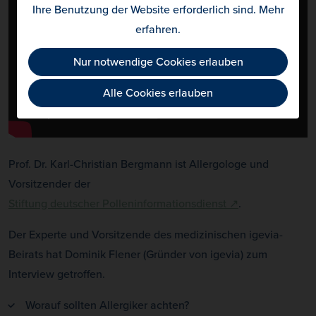
Ihre Benutzung der Website erforderlich sind.
Mehr
erfahren
.
Nur notwendige Cookies erlauben
Alle Cookies erlauben
Prof. Dr. Karl-Christian Bergmann ist Allergologe und
Vorsitzender der
Stiftung deutscher Polleninformationsdienst ↗
.
Der Experte und Vorsitzende des medizinischen igevia-
Beirats hat Dominik Flener (Gründer von igevia) zum
Interview getroffen.
Worauf sollten Allergiker achten?