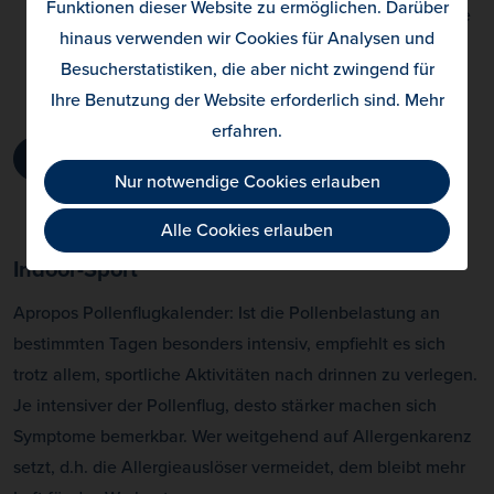
Funktionen dieser Website zu ermöglichen. Darüber
die Pollen gerade besonders umtriebig sind, kann seine
hinaus verwenden wir Cookies für Analysen und
Outdoor-Aktivitäten entsprechend planen und
Besucherstatistiken, die aber nicht zwingend für
gegebenenfalls ausweichen.
Ihre Benutzung der Website erforderlich sind.
Mehr
erfahren
.
igevia-Pollenflugkalender Download
Nur notwendige Cookies erlauben
Alle Cookies erlauben
Indoor-Sport
Apropos Pollenflugkalender: Ist die Pollenbelastung an
bestimmten Tagen besonders intensiv, empfiehlt es sich
trotz allem, sportliche Aktivitäten nach drinnen zu verlegen.
Je intensiver der Pollenflug, desto stärker machen sich
Symptome bemerkbar. Wer weitgehend auf Allergenkarenz
setzt, d.h. die Allergieauslöser vermeidet, dem bleibt mehr