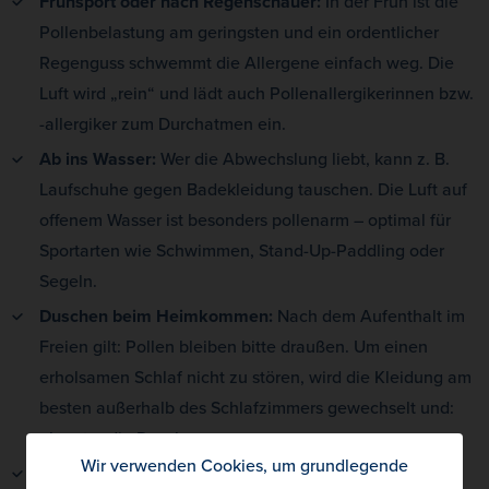
Frühsport oder nach Regenschauer:
In der Früh ist die
Pollenbelastung am geringsten und ein ordentlicher
Regenguss schwemmt die Allergene einfach weg. Die
Luft wird „rein“ und lädt auch Pollenallergikerinnen bzw.
-allergiker zum Durchatmen ein.
Ab ins Wasser:
Wer die Abwechslung liebt, kann z. B.
Laufschuhe gegen Badekleidung tauschen. Die Luft auf
offenem Wasser ist besonders pollenarm – optimal für
Sportarten wie Schwimmen, Stand-Up-Paddling oder
Segeln.
Duschen beim Heimkommen:
Nach dem Aufenthalt im
Freien gilt: Pollen bleiben bitte draußen. Um einen
erholsamen Schlaf nicht zu stören, wird die Kleidung am
besten außerhalb des Schlafzimmers gewechselt und:
ab unter die Dusche.
Wir verwenden Cookies, um grundlegende
Pollenflugkalender befragen:
Wer weiß, wann und wo