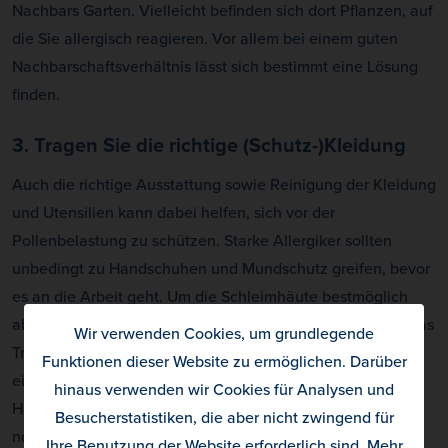
Nachbars Garten. Vielleicht befinden sich dort Pflanzen, auf
die Sie allergisch reagieren. Vor allem bei einem guten
Nachbarschaftsverhältnis lässt sich bestimmt eine Lösung
finden.
3. Tragen Sie die richtige (Schutz-)Kleidung
Auch die richtige Ausstattung sowie Reinigung der Kleidung
und Utensilien kann dabei helfen, sich vor der
Pollenbelastung zu schützen. Starke Allergiker sollten
unbedingt zu Handschuhen und Mundschutz greifen, bevor
es an die Arbeit geht. Um die Schleimhäute bestmöglich
abzuschirmen und tränenden Augen vorzubeugen, wird das
Wir verwenden Cookies, um grundlegende
Tragen einer Sonnenbrille empfohlen. Durch das Tragen
Funktionen dieser Website zu ermöglichen. Darüber
einer Kopfbedeckung verfangen sich keine Pollen in den
hinaus verwenden wir Cookies für Analysen und
Haaren. All jene die unter empfindlicher Haut leiden bzw.
Besucherstatistiken, die aber nicht zwingend für
noch besser geschützt sein möchten, sollten in lange
Ihre Benutzung der Website erforderlich sind.
Mehr