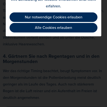
Oberteile und Hosen schlüpfen. Verursachen bestimmte
erfahren
.
Tätigkeiten wie Rasenmähen dennoch starke Beschwerden,
Nur notwendige Cookies erlauben
sollten sie lieber von jemand anderem verrichtet werden.
Nach der Gartenarbeit gilt in jedem Fall: Kleidung sofort in
Alle Cookies erlauben
die Waschmaschine, damit die Pollen nicht in den
Wohnräumen verteilt werden und ab unter die Dusche,
inklusive Haarewaschen.
4. Gärtnern Sie nach Regentagen und in den
Morgenstunden
Wer das richtige Timing beachtet, beugt Symptomen vor. In
den Morgenstunden ist die Pollenbelastung meist deutlich
geringer als im Laufe des Tages. Auch nach stärkerem
Regen ist die Luft reiner und ein Aufenthalt im Freien ist
deutlich angenehmer.